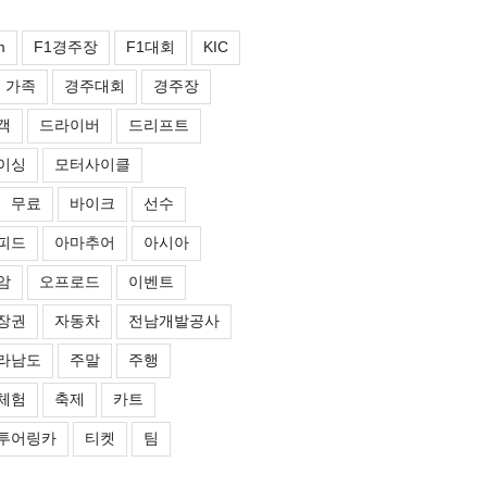
m
F1경주장
F1대회
KIC
가족
경주대회
경주장
객
드라이버
드리프트
이싱
모터사이클
무료
바이크
선수
피드
아마추어
아시아
암
오프로드
이벤트
장권
자동차
전남개발공사
라남도
주말
주행
체험
축제
카트
투어링카
티켓
팀