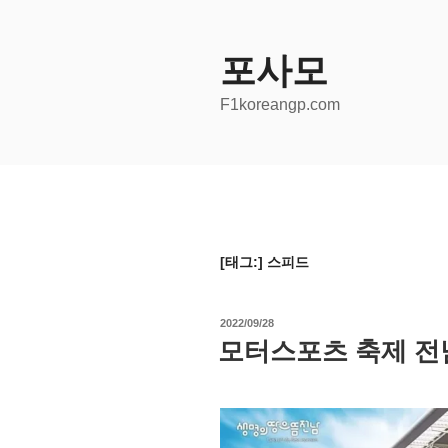
콘
텐
츠
포사모
로
F1koreangp.com
바
로
가
기
[태그:]
스피드
작
2022/09/28
성
모터스포츠 축제 전남
일
자