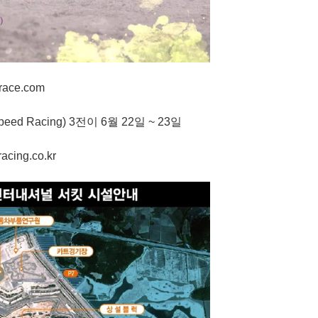
race.com
eed Racing) 3전이 6월 22일 ~ 23일
cing.co.kr