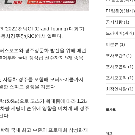
F1팀운영(현재)
공지사항
(1)
022 전남GT(Grand Touring) 대회’가
드라이버(과거)
동차경주장(KIC)에서 열린다.
미분류
(1)
터 모터스포츠와 경주장문화 발전을 위해 매년
포사모란?
(1)
어부터 국내 정상급 선수까지 5개 종목
포사모연혁
(1)
포사모조직
(1)
는 자동차 경주를 포함해 모터사이클까지
열한 스피드 경쟁을 겨룬다.
회장인사말
(1)
랙(5.6㎞)으로 코스가 확대됨에 따라 1.2㎞
 차량 세팅이 순위에 영향을 미치게 돼 경주
포사모
된다.
포함해 국내 최고 수준의 프로대회‘삼성화재
태그