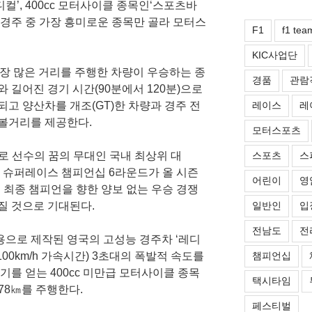
디컬’, 400cc 모터사이클 종목인‘스포츠바
 경주 중 가장 흥미로운 종목만 골라 모터스
F1
f1 tea
KIC사업단
 가장 많은 거리를 주행한 차량이 우승하는 종
경품
관람
 길어진 경기 시간(90분에서 120분)으로
레이스
레
고 양산차를 개조(GT)한 차량과 경주 전
볼거리를 제공한다.
모터스포츠
스포츠
스
프로 선수의 꿈의 무대인 국내 최상위 대
운 슈퍼레이스 챔피언십 6라운드가 올 시즌
어린이
영
 최종 챔피언을 향한 양보 없는 우승 경쟁
일반인
입
질 것으로 기대된다.
전남도
전
으로 제작된 영국의 고성능 경주차 ‘레디
챔피언십
00km/h 가속시간) 3초대의 폭발적 속도를
기를 얻는 400cc 미만급 모터사이클 종목
택시타임
 78㎞를 주행한다.
페스티벌