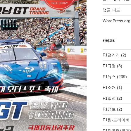
댓글 피드
WordPress.org
카테고리
F1갤러리
(2)
F1규정
(3)
F1뉴스
(239)
F1소개
(1)
F1일정
(2)
F1정보
(2)
F1팀-드라이버
F1팀운영(과거)